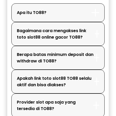
Apa itu TO88?
Bagaimana cara mengakses link
toto slot88 online gacor TO88?
Berapa batas minimum deposit dan
withdraw di TO88?
Apakah link toto slot88 TO88 selalu
aktif dan bisa diakses?
Provider slot apa saja yang
tersedia di TO88?