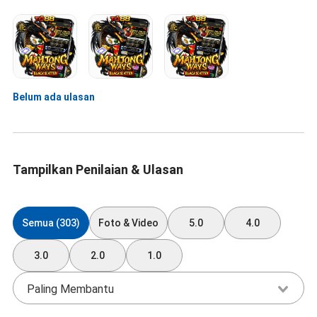
Belum ada ulasan
Tampilkan Penilaian & Ulasan
Semua (303)
Foto & Video
5.0
4.0
3.0
2.0
1.0
Paling Membantu