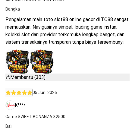
Bangka
Pengalaman main toto slot88 online gacor di TO88 sangat
memuaskan. Navigasinya simpel, loading game instan,
koleksi slot dari provider terkemuka lengkap banget, dan
sistem transaksinya transparan tanpa biaya tersembunyi.
Membantu (303)
05 Juni 2026
K***t
Game:SWEET BONANZA X2500
Bali