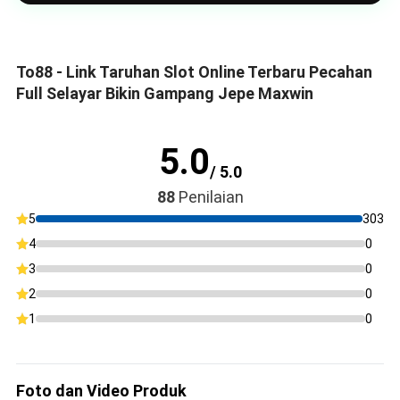
To88 - Link Taruhan Slot Online Terbaru Pecahan
Full Selayar Bikin Gampang Jepe Maxwin
5.0
/ 5.0
88
Penilaian
5
303
4
0
3
0
2
0
1
0
Foto dan Video Produk