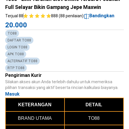
Full Selayar Bikin Gampang Jepe Maxwin
Bandingkan
Terjual 88
888 (88 penilaian)
20.000
TO88
DAFTAR TO88
LOGIN TO88
APK TO88
ALTERNATIF TO88
RTP TO88
Pengiriman Kurir
Silakan akses akun Anda terlebih dahulu untuk memeriksa
pilihan transaksi yang aktif beserta rincian kalkulasi biayanya.
Masuk
KETERANGAN
DETAIL
BRAND UTAMA
TO88