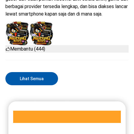
berbagai provider tersedia lengkap, dan bisa diakses lancar
lewat smartphone kapan saja dan di mana saja.
Membantu (444)
Lihat Semua
FAQ MEMBER TO88