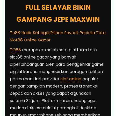
FULL SELAYAR BIKIN
GAMPANG JEPE MAXWIN
To88 Hadir Sebagai Pilihan Favorit Pecinta Toto
Slot88 Online Gacor
TO88
merupakan salah satu platform toto
slot88 online gacor yang banyak
diperbincangkan oleh para penggemar game
digital karena menghadirkan beragam pilihan
permainan dari provider
slot online
populer
dengan tampilan modern, proses transaksi
cepat, dan akses yang dapat digunakan
selama 24 jam. Platform ini dirancang agar
mudah diakses melalui perangkat desktop
maupun smartphone sehingga memberikan